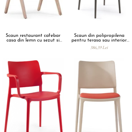
Catering
Scaun restaurant cafebar
Scaun din polipropilena
casa din lemn cu sezut si
pentru terasa sau interior
spatar tapitat ALARA ARM
JOY
386,39 Lei