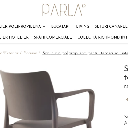
LIER POLIPROPILENA
BUCATARII
LIVING
SETURI CANAPELE
LIER HOTELIER
SPATII COMERCIALE
COLECTIA RICHMOND INT
a/Exterior /
Scaune /
Scaun din polipropilena pentru terasa sau in
S
t
P
S
A