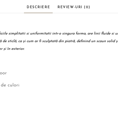
DESCRIERE
REVIEW-URI
(0)
e simplitatii si uniformitatii intr-o singura forma, are linii fluide si un 
ă de sticlă, ca și cum ar fi sculptată din piatră, definind un scaun solid 
r și în exterior.
door
 de culori