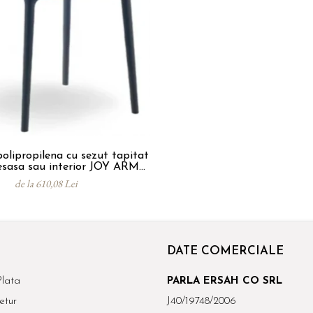
olipropilena cu sezut tapitat
sa sau interior JOY ARM
SOFT
de la 610,08 Lei
DATE COMERCIALE
lata
PARLA ERSAH CO SRL
etur
J40/19748/2006