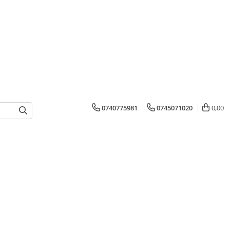
0740775981
0745071020
0,00