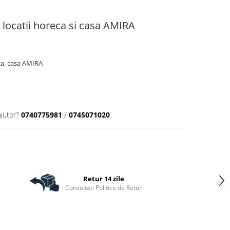
locatii horeca si casa AMIRA
ca, casa AMIRA
ajutor?
0740775981
/
0745071020
Retur 14 zile
Consultati Politica de Retur