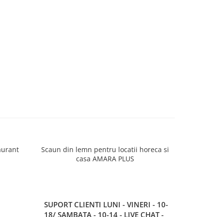
aurant
Scaun din lemn pentru locatii horeca si
Scaun d
casa AMARA PLUS
SUPORT CLIENTI
LUNI - VINERI - 10-
18/ SAMBATA - 10-14 - LIVE CHAT -