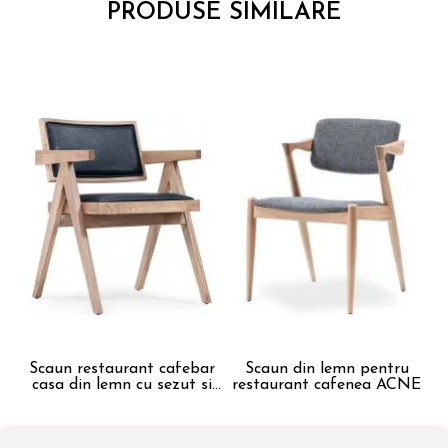
PRODUSE SIMILARE
Scaun restaurant cafebar
Scaun din lemn pentru
casa din lemn cu sezut si
restaurant cafenea ACNE
r
spatar tapitat ALARA
ARM