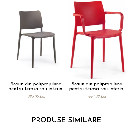
Scaun din polipropilena
Scaun din polipropilena
S
pentru terasa sau interior
pentru terasa sau interior
JOY
JOY ARM
386,39 Lei
447,39 Lei
PRODUSE SIMILARE