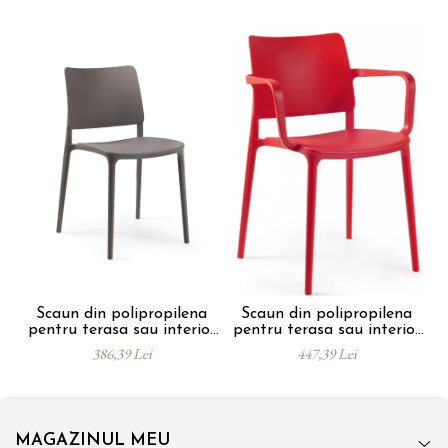
Scaun din polipropilena
Scaun din polipropilena
S
pentru terasa sau interior
pentru terasa sau interior
JOY
JOY ARM
386,39 Lei
447,39 Lei
MAGAZINUL MEU