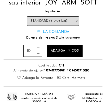
sau interior JOY ARM SOFT
Tapiterie
:
LA COMANDA
Durata de livrare:
21 zile lucratoare
ADAUGA IN COS
Cod Produs:
C11
Ai nevoie de ajutor?
0740775981
/
0745071020
Adauga la Favorite
Cere informatii
TRANSPORT GRATUIT
Experienta de 18
pentru comenzi mai mari de
Multitudine de pr
30.000 Lei
HORECA si H