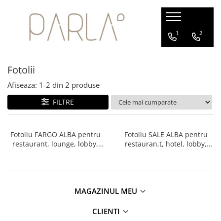
Mobilier horeca
Terasa/Exterior
Mobilier polipropilena
Mobilier office
1
2
Scaune lemn
Scaune
Scaune
Birouri directorale
Fotolii
Scaune metal
Mese
Mese
Scaune
Scaune bar
Seturi
Asteptare
Afiseaza:
1-
2
din
2
produse
Scaune conferinta
Conferinta
FILTRE
Scaune cinema
Birouri operationale
Mese
Fotoliu FARGO ALBA pentru
Fotoliu SALE ALBA pentru
restaurant, lounge, lobby,
restauran,t, hotel, lobby,
Blaturi masa
living
living
Picioare de masa
Banchete
Canapele
MAGAZINUL MEU
Fotolii
CLIENTI