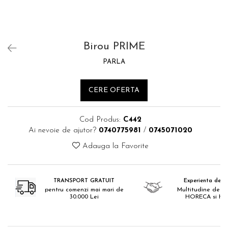
Catering
Birou PRIME
PARLA
CERE OFERTA
Cod Produs:
C442
Ai nevoie de ajutor?
0740775981
/
0745071020
Adauga la Favorite
TRANSPORT GRATUIT
Experienta de 18
pentru comenzi mai mari de
Multitudine de pr
30.000 Lei
HORECA si H