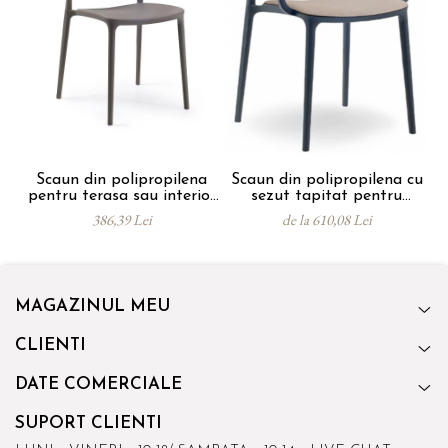
Scaun din polipropilena
Scaun din polipropilena cu
pentru terasa sau interior
sezut tapitat pentru
JOY
tesasa sau interior JOY
386,39 Lei
de la 610,08 Lei
ARM SOFT
MAGAZINUL MEU
CLIENTI
DATE COMERCIALE
SUPORT CLIENTI