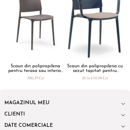
Scaun din polipropilena
Scaun din polipropilena cu
pentru terasa sau interior
sezut tapitat pentru
JOY
tesasa sau interior JOY
386,39 Lei
de la 610,08 Lei
ARM SOFT
MAGAZINUL MEU
CLIENTI
DATE COMERCIALE