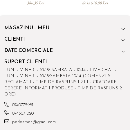
JOY
tesasa sau interior JOY
386,39 Lei
de la 610,08 Lei
ARM SOFT
MAGAZINUL MEU
CLIENTI
DATE COMERCIALE
SUPORT CLIENTI
LUNI - VINERI - 10-18/ SAMBATA - 10-14 - LIVE CHAT -
LUNI - VINERI - 10-18/SAMBATA 10-14 (COMENZI SI
RECLAMATII - TIMP DE RASPUNS 1 ZI LUCRATOARE,
CERERE INFORMATII PRODUSE - TIMP DE RASPUNS 2
ORE)
0740775981
0745071020
parlaersah@gmail.com