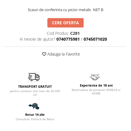
Catering
Scaun de conferinta cu picior metalic NET B
CERE OFERTA
Cod Produs:
C281
Ai nevoie de ajutor?
0740775981
/
0745071020
Adauga la Favorite
Experienta de 18 ani
TRANSPORT GRATUIT
Multitudine de proiecte HORECA si
pentru comenzi mai mari de 30.000
HOME
Lei
Retur 14 zile
Consultati Politica de Retur