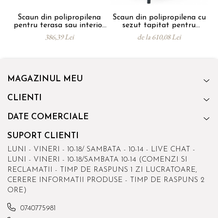
Scaun din polipropilena
Scaun din polipropilena cu
pentru terasa sau interior
sezut tapitat pentru
JOY
tesasa sau interior JOY
386,39 Lei
de la 610,08 Lei
ARM SOFT
MAGAZINUL MEU
CLIENTI
DATE COMERCIALE
SUPORT CLIENTI
LUNI - VINERI - 10-18/ SAMBATA - 10-14 - LIVE CHAT -
LUNI - VINERI - 10-18/SAMBATA 10-14 (COMENZI SI
RECLAMATII - TIMP DE RASPUNS 1 ZI LUCRATOARE,
CERERE INFORMATII PRODUSE - TIMP DE RASPUNS 2
ORE)
0740775981