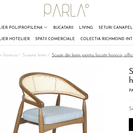
LIER POLIPROPILENA
BUCATARII
LIVING
SETURI CANAPELE
LIER HOTELIER
SPATII COMERCIALE
COLECTIA RICHMOND INT
er horeca /
Scaune lemn /
Scuan din lemn pentru locatii horeca, of
S
h
P
S