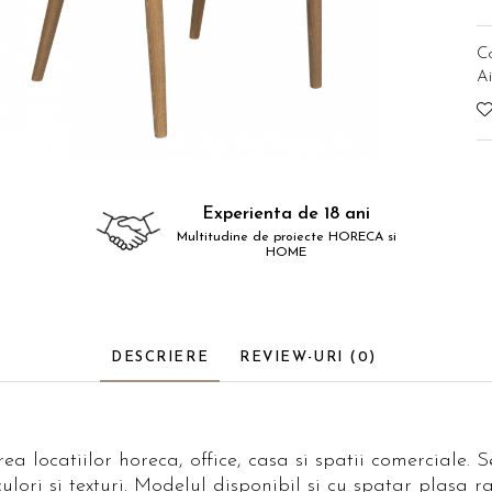
C
Ai
Experienta de 18 ani
Multitudine de proiecte HORECA si
HOME
DESCRIERE
REVIEW-URI
(0)
locatiilor horeca, office, casa si spatii comerciale. Se
e culori si texturi. Modelul disponibil si cu spatar plasa 