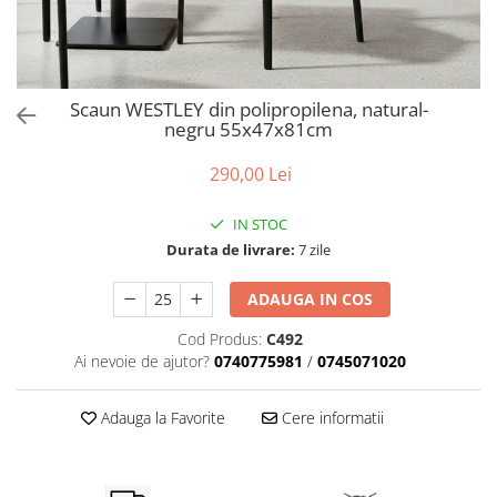
Catering
Scaun WESTLEY din polipropilena, natural-
negru 55x47x81cm
290,00 Lei
IN STOC
Durata de livrare:
7 zile
ADAUGA IN COS
Cod Produs:
C492
Ai nevoie de ajutor?
0740775981
/
0745071020
Adauga la Favorite
Cere informatii