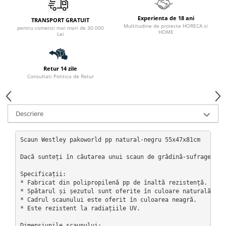
Experienta de 18 ani
TRANSPORT GRATUIT
Multitudine de proiecte HORECA si
pentru comenzi mai mari de 30.000
HOME
Lei
Retur 14 zile
Consultati Politica de Retur
Descriere
Scaun Westley pakoworld pp natural-negru 55x47x81cm

Dacă sunteți în căutarea unui scaun de grădină-sufragerie 
Specificații:

* Fabricat din polipropilenă pp de înaltă rezistență. Poli
* Spătarul și șezutul sunt oferite în culoare naturală.

* Cadrul scaunului este oferit în culoarea neagră.

* Este rezistent la radiațiile UV.

Dimensiunile scaunului:
