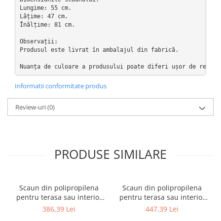
Lungime: 55 cm.

Lățime: 47 cm.

Înălțime: 81 cm.

Observații:

Produsul este livrat în ambalajul din fabrică.

Nuanța de culoare a produsului poate diferi ușor de reprez
Informatii conformitate produs
Review-uri
(0)
PRODUSE SIMILARE
Scaun din polipropilena
Scaun din polipropilena
pentru terasa sau interior
pentru terasa sau interior
JOY
JOY ARM
386,39 Lei
447,39 Lei