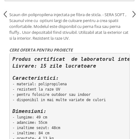
Scaun din polipropilena injectata pe fibra de sticla. - SERA SOFT ,
Scaunul vine cu optiuni largi de culoare pentru a crea spatii
confortabile. Modelul este disponibil cu perna fixa sau perna
fluffy.. Usor depozitabil fiind stivuibil. Utilizabil atat la exterior cat
si la interior. Rezistent la raze UV.
CERE OFERTA PENTRU PROIECTE
Produs certificat  de laboratorul interna
Livrare: 15 zile lucratoare
Caracteristici:
- material: polipropilena

- rezistent la raze UV

- pentru folosire outdoor sau indoor

- disponibil in mai multe variate de culori

Dimensiuni:
- lungime: 49 cm

- adancime: 55cm

- inaltime sezut: 48cm

- inaltime: 84 cm

- greutate- 4,13 kg
