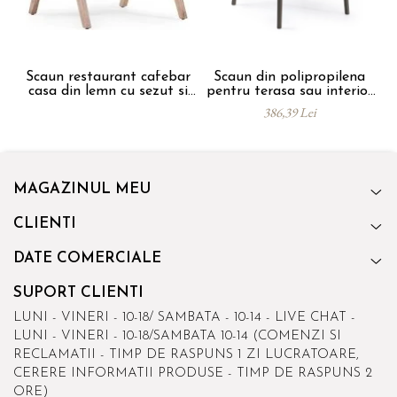
Scaun restaurant cafebar
Scaun din polipropilena
S
casa din lemn cu sezut si
pentru terasa sau interior
spatar tapitat ALARA
JOY
386,39 Lei
ARM
MAGAZINUL MEU
CLIENTI
DATE COMERCIALE
SUPORT CLIENTI
LUNI - VINERI - 10-18/ SAMBATA - 10-14 - LIVE CHAT -
LUNI - VINERI - 10-18/SAMBATA 10-14 (COMENZI SI
RECLAMATII - TIMP DE RASPUNS 1 ZI LUCRATOARE,
CERERE INFORMATII PRODUSE - TIMP DE RASPUNS 2
ORE)