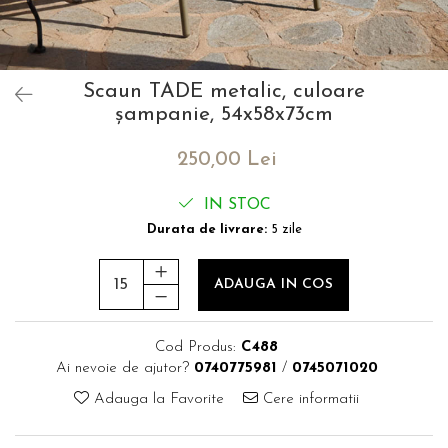
Catering
Scaun TADE metalic, culoare
șampanie, 54x58x73cm
250,00 Lei
IN STOC
Durata de livrare:
5 zile
ADAUGA IN COS
Cod Produs:
C488
Ai nevoie de ajutor?
0740775981
/
0745071020
Adauga la Favorite
Cere informatii