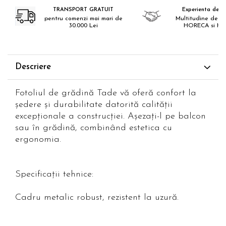
TRANSPORT GRATUIT
Experienta de 18
pentru comenzi mai mari de
Multitudine de pr
30.000 Lei
HORECA si H
Descriere
Fotoliul de grădină Tade vă oferă confort la
ședere și durabilitate datorită calității
excepționale a construcției. Așezați-l pe balcon
sau în grădină, combinând estetica cu
ergonomia.
Specificații tehnice:
Cadru metalic robust, rezistent la uzură.