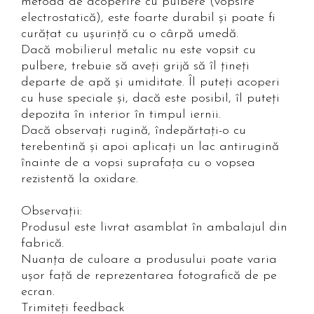
metoda de acoperire cu pulbere (vopsire
electrostatică), este foarte durabil și poate fi
curățat cu ușurință cu o cârpă umedă.
Dacă mobilierul metalic nu este vopsit cu
pulbere, trebuie să aveți grijă să îl țineți
departe de apă și umiditate. Îl puteți acoperi
cu huse speciale și, dacă este posibil, îl puteți
depozita în interior în timpul iernii.
Dacă observați rugină, îndepărtați-o cu
terebentină și apoi aplicați un lac antirugină
înainte de a vopsi suprafața cu o vopsea
rezistentă la oxidare.
Observații:
Produsul este livrat asamblat în ambalajul din
fabrică.
Nuanța de culoare a produsului poate varia
ușor față de reprezentarea fotografică de pe
ecran.
Trimiteți feedback