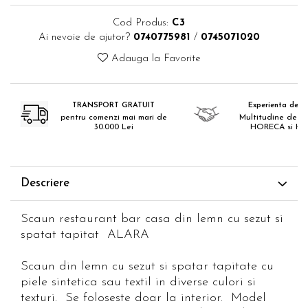
Catering
Cod Produs:
C3
Ai nevoie de ajutor?
0740775981
/
0745071020
Adauga la Favorite
TRANSPORT GRATUIT
Experienta de 18
pentru comenzi mai mari de
Multitudine de pr
30.000 Lei
HORECA si H
Descriere
Scaun restaurant bar casa din lemn cu sezut si
spatat tapitat ALARA
Scaun din lemn cu sezut si spatar tapitate cu
piele sintetica sau textil in diverse culori si
texturi. Se foloseste doar la interior. Model