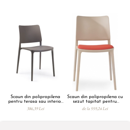
Scaun din polipropilena
Scaun din polipropilena cu
pentru terasa sau interior
sezut tapitat pentru
r
JOY
tesasa sau interior JOY
386,39 Lei
de la 559,24 Lei
SOFT