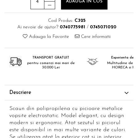
ADAUGA IN COS
Cod Produs:
C325
Ai nevoie de ajutor?
0740775981
/
0745071020
Adauga la Favorite
Cere informatii
TRANSPORT GRATUIT
Experienta de 18
pentru comenzi mai mari de
Multitudine de pr
30.000 Lei
HORECA si H
Descriere
Scaun din polipropilena cu picioare metalice
vopsite electrostatic. Model elegant, cu design
modern si ergonomic. Atat sezutul si piciorul
este disponibil in mai multe variante de culori.
Se utilizeaza atat la exterior cat si in interior