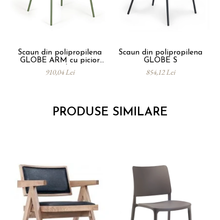
Scaun din polipropilena
Scaun din polipropilena
GLOBE ARM cu picior
GLOBE S
metalic
910,04 Lei
854,12 Lei
PRODUSE SIMILARE