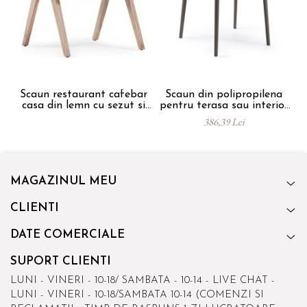
Scaun restaurant cafebar
Scaun din polipropilena
S
casa din lemn cu sezut si
pentru terasa sau interior
spatar tapitat ALARA
JOY
386,39 Lei
ARM
MAGAZINUL MEU
CLIENTI
DATE COMERCIALE
SUPORT CLIENTI
LUNI - VINERI - 10-18/ SAMBATA - 10-14 - LIVE CHAT -
LUNI - VINERI - 10-18/SAMBATA 10-14 (COMENZI SI