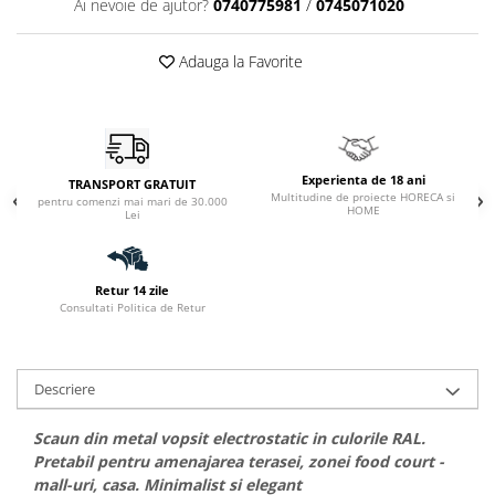
Ai nevoie de ajutor?
0740775981
/
0745071020
Adauga la Favorite
Experienta de 18 ani
TRANSPORT GRATUIT
Multitudine de proiecte HORECA si
pentru comenzi mai mari de 30.000
HOME
Lei
Retur 14 zile
Consultati Politica de Retur
Descriere
Scaun din metal vopsit electrostatic in culorile RAL.
Pretabil pentru amenajarea terasei, zonei food court -
mall-uri, casa. Minimalist si elegant