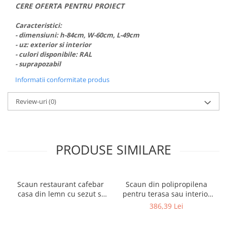
CERE OFERTA PENTRU PROIECT
Caracteristici:
- dimensiuni: h-84cm, W-60cm, L-49cm
- uz: exterior si interior
- culori disponibile: RAL
- suprapozabil
Informatii conformitate produs
Review-uri
(0)
PRODUSE SIMILARE
Scaun restaurant cafebar
Scaun din polipropilena
casa din lemn cu sezut si
pentru terasa sau interior
spatar tapitat ALARA ARM
JOY
386,39 Lei