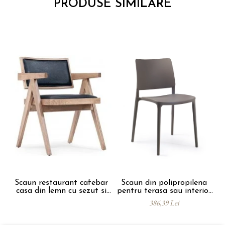
PRODUSE SIMILARE
Scaun restaurant cafebar
Scaun din polipropilena
S
casa din lemn cu sezut si
pentru terasa sau interior
spatar tapitat ALARA
JOY
386,39 Lei
ARM