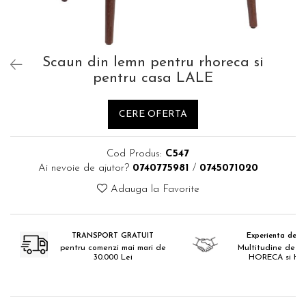
Catering
Scaun din lemn pentru rhoreca si
pentru casa LALE
CERE OFERTA
Cod Produs:
C547
Ai nevoie de ajutor?
0740775981
/
0745071020
Adauga la Favorite
TRANSPORT GRATUIT
Experienta de 18
pentru comenzi mai mari de
Multitudine de pr
30.000 Lei
HORECA si H