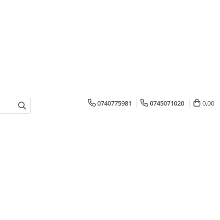
0740775981
0745071020
0,00