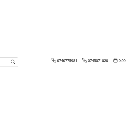
0740775981
0745071020
0,00