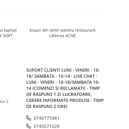
tat
Scaun din lemn pentru restaurant
Scaun d
pentru tesasa sau interior JOY SOFT
cafenea ACNE
SUPORT CLIENTI
LUNI - VINERI - 10-
18/ SAMBATA - 10-14 - LIVE CHAT -
LUNI - VINERI - 10-18/SAMBATA 10-
14 (COMENZI SI RECLAMATII - TIMP
DE RASPUNS 1 ZI LUCRATOARE,
CERERE INFORMATII PRODUSE - TIMP
tor 2
DE RASPUNS 2 ORE)
0740775981
0745071020