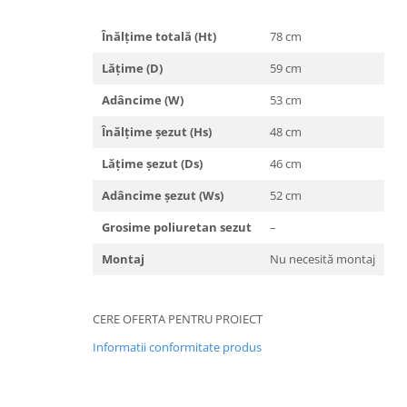
Înălțime totală (Ht)
78 cm
Lățime (D)
59 cm
Adâncime (W)
53 cm
Înălțime șezut (Hs)
48 cm
Lățime șezut (Ds)
46 cm
Adâncime șezut (Ws)
52 cm
Grosime poliuretan sezut
–
Montaj
Nu necesită montaj
CERE OFERTA PENTRU PROIECT
Informatii conformitate produs