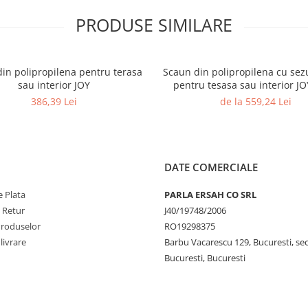
PRODUSE SIMILARE
in polipropilena pentru terasa
Scaun din polipropilena cu sezut tapi
sau interior JOY
386,39 Lei
de la 559,24 Lei
DATE COMERCIALE
 Plata
PARLA ERSAH CO SRL
e Retur
J40/19748/2006
Produselor
RO19298375
livrare
Barbu Vacarescu 129, Bucuresti, sec
Bucuresti, Bucuresti