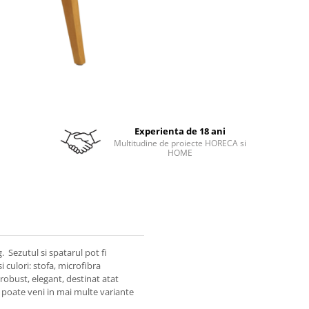
Experienta de 18 ani
Multitudine de proiecte HORECA si
HOME
 Sezutul si spatarul pot fi
si culori: stofa, microfibra
robust, elegant, destinat atat
v poate veni in mai multe variante