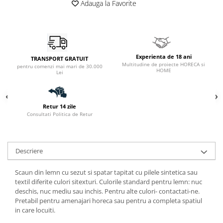
Adauga la Favorite
Experienta de 18 ani
TRANSPORT GRATUIT
Multitudine de proiecte HORECA si
pentru comenzi mai mari de 30.000
HOME
Lei
Retur 14 zile
Consultati Politica de Retur
Descriere
Scaun din lemn cu sezut si spatar tapitat cu pilele sintetica sau
textil diferite culori sitexturi. Culorile standard pentru lemn: nuc
deschis, nuc mediu sau inchis. Pentru alte culori- contactati-ne.
Pretabil pentru amenajari horeca sau pentru a completa spatiul
in care locuiti.