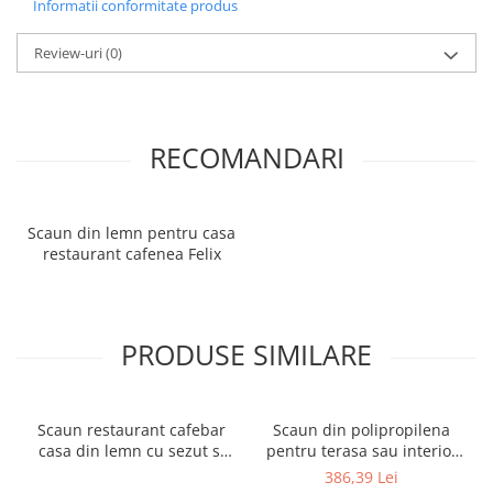
Informatii conformitate produs
Review-uri
(0)
RECOMANDARI
Scaun din lemn pentru casa
restaurant cafenea Felix
PRODUSE SIMILARE
Scaun restaurant cafebar
Scaun din polipropilena
casa din lemn cu sezut si
pentru terasa sau interior
spatar tapitat ALARA ARM
JOY
386,39 Lei