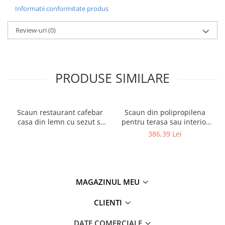
Informatii conformitate produs
Review-uri
(0)
PRODUSE SIMILARE
Scaun restaurant cafebar
Scaun din polipropilena
casa din lemn cu sezut si
pentru terasa sau interior
spatar tapitat ALARA ARM
JOY
386,39 Lei
MAGAZINUL MEU
CLIENTI
DATE COMERCIALE