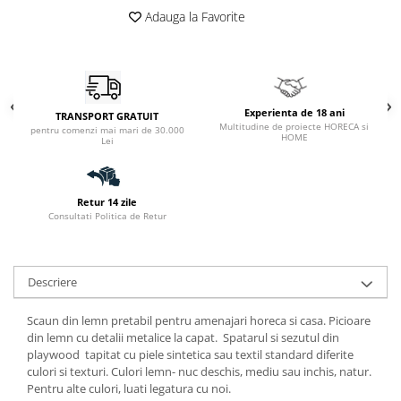
Adauga la Favorite
Experienta de 18 ani
TRANSPORT GRATUIT
Multitudine de proiecte HORECA si
pentru comenzi mai mari de 30.000
HOME
Lei
Retur 14 zile
Consultati Politica de Retur
Descriere
Scaun din lemn pretabil pentru amenajari horeca si casa. Picioare
din lemn cu detalii metalice la capat. Spatarul si sezutul din
playwood tapitat cu piele sintetica sau textil standard diferite
culori si texturi. Culori lemn- nuc deschis, mediu sau inchis, natur.
Pentru alte culori, luati legatura cu noi.