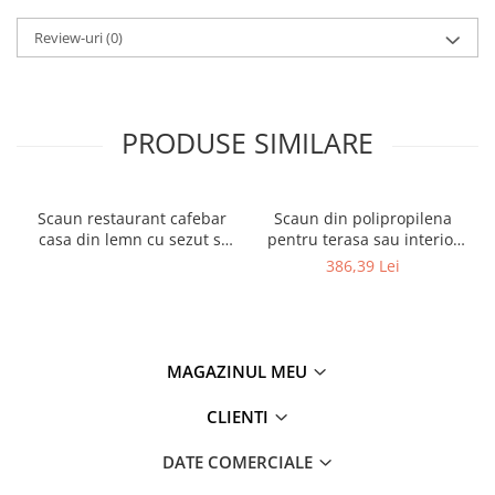
Review-uri
(0)
PRODUSE SIMILARE
Scaun restaurant cafebar
Scaun din polipropilena
casa din lemn cu sezut si
pentru terasa sau interior
spatar tapitat ALARA ARM
JOY
386,39 Lei
MAGAZINUL MEU
CLIENTI
DATE COMERCIALE