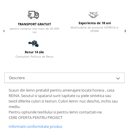
Experienta de 18 ani
TRANSPORT GRATUIT
Multitudine de proiecte HORECA si
pentru comenzi mai mari de 30.000
HOME
Lei
Retur 14 zile
Consultati Politica de Retur
Descriere
Scaun din lemn pretabil pentru amenajare locatii horeca , casa
REINA. Sezutul si spatarul sunt tapitate cu piele sintetica sau
textil diferite culori si texturi. Culori lemn: nuc deschis, inchis sau
mediu.
Pentru optiunile textilului si pentru lemn contactati-ne.
CERE OFERTA PENTRU PROIECT
Informatii conformitate produs