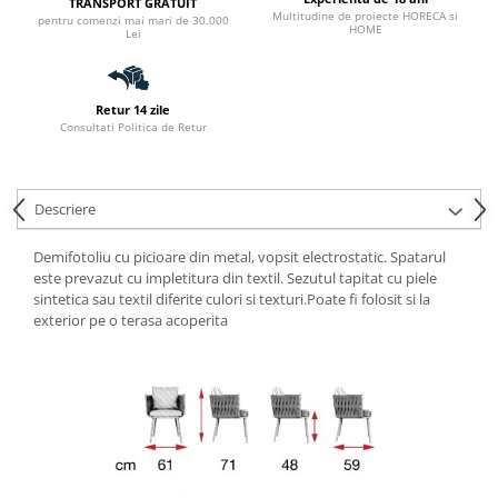
TRANSPORT GRATUIT
Multitudine de proiecte HORECA si
pentru comenzi mai mari de 30.000
HOME
Lei
Retur 14 zile
Consultati Politica de Retur
Descriere
Demifotoliu cu picioare din metal, vopsit electrostatic. Spatarul
este prevazut cu impletitura din textil. Sezutul tapitat cu piele
sintetica sau textil diferite culori si texturi.Poate fi folosit si la
exterior pe o terasa acoperita