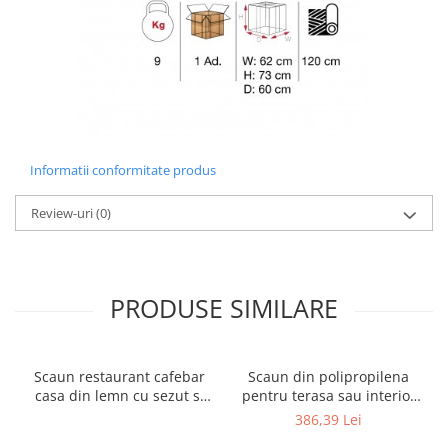
Informatii conformitate produs
Review-uri
(0)
PRODUSE SIMILARE
Scaun restaurant cafebar
Scaun din polipropilena
casa din lemn cu sezut si
pentru terasa sau interior
spatar tapitat ALARA ARM
JOY
386,39 Lei