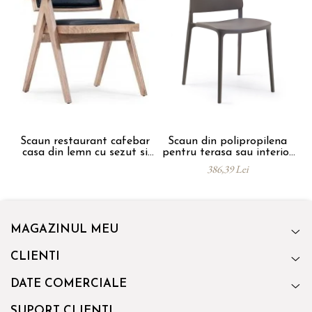
Scaun restaurant cafebar
Scaun din polipropilena
S
casa din lemn cu sezut si
pentru terasa sau interior
spatar tapitat ALARA
JOY
386,39 Lei
ARM
MAGAZINUL MEU
CLIENTI
DATE COMERCIALE
SUPORT CLIENTI