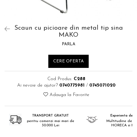
Catering
Scaun cu picioare din metal tip sina
MAKO
PARLA
CERE OFERTA
Cod Produs:
C288
Ai nevoie de ajutor?
0740775981
/
0745071020
Adauga la Favorite
TRANSPORT GRATUIT
Experienta de 18
pentru comenzi mai mari de
Multitudine de pr
30.000 Lei
HORECA si H