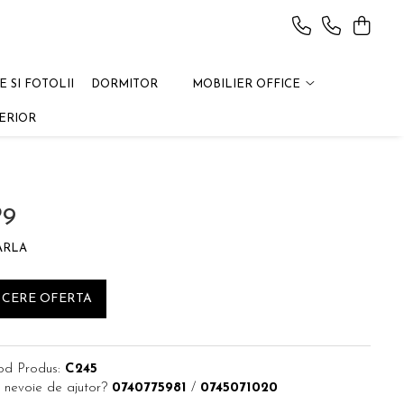
 SI FOTOLII
DORMITOR
MOBILIER OFFICE
ERIOR
P9
ARLA
CERE OFERTA
od Produs:
C245
 nevoie de ajutor?
0740775981
/
0745071020