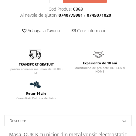
Cod Produs:
C363
Ai nevoie de ajutor?
0740775981
/
0745071020
Adauga la Favorite
Cere informatii
Experienta de 18 ani
TRANSPORT GRATUIT
Multitudine de proiecte HORECA si
pentru comenzi mai mari de 30.000
HOME
Lei
Retur 14 zile
Consultati Politica de Retur
Descriere
Masa QUICK cu picior din metal vopsit electrostatic