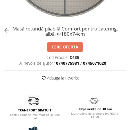
Catering
Masă rotundă pliabilă Comfort pentru catering,
albă, Φ180x74cm
CERE OFERTA
Cod Produs:
C435
Ai nevoie de ajutor?
0740775981
/
0745071020
Adauga la Favorite
Experienta de 18 ani
TRANSPORT GRATUIT
Multitudine de proiecte HORECA si
pentru comenzi mai mari de 30.000
HOME
Lei