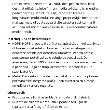
Este extrem de rezistent la uzură, ideal pentru mobilierul
destinat utilizării zilnice într-un mediu solicitant. Își menține
perfect forma și structura, asigurând stabilitatea și
longevitatea mobilierului. Pe lângă proprietățile menționate
mai sus, metalul poate avea și alte caracteristici, cum ar fi
acțiunea antimicrobiană (cuprul) sau supraconductivitatea
(molibdenul).
Instrucțiuni de întreținere:
HDPE: HDPE-ul poate fi curățat cu apă și săpun delicat. Evitați
utilizarea substanțelor chimice dure sau a detergenților,
deoarece aceștia pot deteriora suprafața. Pentru petele
persistente, puteți utiliza o soluție de oțet și apă. De
asemenea, dacă HDPE-ul va fi expus la lumina soarelui pentru
o perioadă lungă de timp, acesta trebuie protejat cu un
stabilizator UV.
Metal: Dacă este vorba de orice metal din interior, opțiunea
potrivită este ștergerea prafului sau curățarea cu o cârpă
umedă la intervale regulate.
Observații:
Produsul este livrat asamblat în ambalajul din fabrică.
Nuanța de culoare a produsului poate diferi ușor de
reprezentarea fotografică de pe ecran.