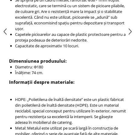
Se sprijină pe un cadru metalic ranforsat Φ38 - 1mm vopsit
electrostatic, care se termină cu un sistem de picioare pliabile,
de culoare gri. Are o rezistență mare la impact și o stabilitate
excelentă. Când nu este utilizat, picioarele se „adună” sub
suprafață, economisind spațiu pentru depozitare și transport
ușor.
Capetele picioarelor au capace de plastic protectoare pentru a
proteja podeaua de deteriorări nedorite.
Capacitate de aproximativ 10 locuri.
Dimensiunea produsului:
Diametru: Φ180
Înălțime: 74 cm.
Informații despre materiale:
HDPE: „Polietilena de înaltă densitate” este un plastic fabricat
din polietilenă de înaltă densitate (HDPE). Este un material
reciclabil, special conceput pentru utilizare în exterior, renumit
pentru rezistența sa excelentă la intemperii. Se găsește
adesea în mobilierul de catering.
Metal: Metalul este utilizat pe scară largă în construcția de
mobilier, oferind o serie de avantaje față de alte materiale.