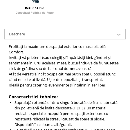
Retur 14 zile
Consultati Politica de Retur
Descriere
Profitați la maximum de spațiul exterior cu masa pliabilă
Comfort.
Invitați-vă prietenii (sau colegii) și împărtășiți idei, gânduri și
sentimente în jurul aceleiași mese, bucurându-vă de frumusețea
zilei, de grădina sau de balconul dumneavoastră.
Atât de versatilă încât ocupă cât mai puțin spațiu posibil atunci
când nu este utilizată. Ușor de depozitat și transportat.
Ideală pentru catering, evenimente și întâlniri în aer liber.
Caracteristici tehnice:
Suprafață rotundă dintr-o singură bucată, de 6 cm, fabricată
din polietilenă de înaltă densitate (HDPE), un material
reciclabil, special concepută pentru spații exterioare cu
rezistență ridicată la stresul cauzat de soare și ploaie.
Disponibilă în culoarea alb/granit.