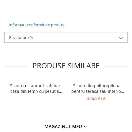
Informatii conformitate produs
Review-uri
(0)
PRODUSE SIMILARE
Scaun restaurant cafebar
Scaun din polipropilena
casa din lemn cu sezut si
pentru terasa sau interior
spatar tapitat ALARA ARM
JOY
386,39 Lei
MAGAZINUL MEU