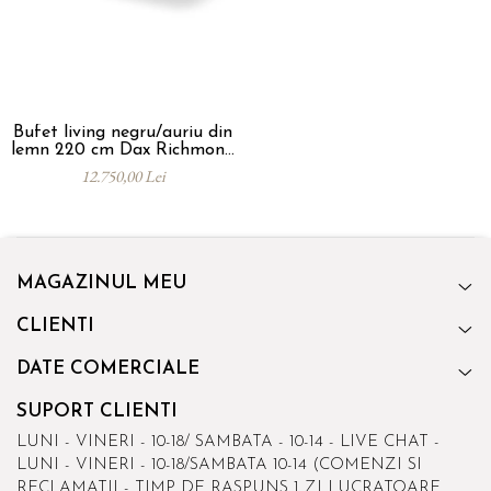
Catering
Bufet living negru/auriu din
lemn 220 cm Dax Richmond
Interiors
12.750,00 Lei
MAGAZINUL MEU
CLIENTI
DATE COMERCIALE
SUPORT CLIENTI
LUNI - VINERI - 10-18/ SAMBATA - 10-14 - LIVE CHAT -
LUNI - VINERI - 10-18/SAMBATA 10-14 (COMENZI SI
RECLAMATII - TIMP DE RASPUNS 1 ZI LUCRATOARE,