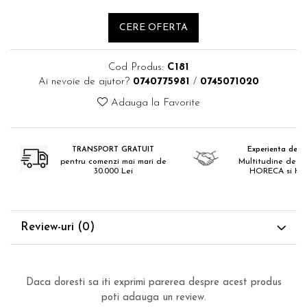
Catering
CERE OFERTA
Cod Produs:
C181
Ai nevoie de ajutor?
0740775981
/
0745071020
Adauga la Favorite
TRANSPORT GRATUIT
Experienta de 18
pentru comenzi mai mari de
Multitudine de pr
30.000 Lei
HORECA si H
Review-uri
(0)
Daca doresti sa iti exprimi parerea despre acest produs
poti adauga un review.