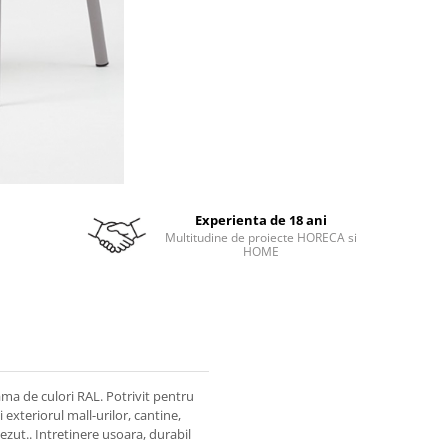
Experienta de 18 ani
Multitudine de proiecte HORECA si
HOME
ama de culori RAL. Potrivit pentru
 exteriorul mall-urilor, cantine,
ezut.. Intretinere usoara, durabil