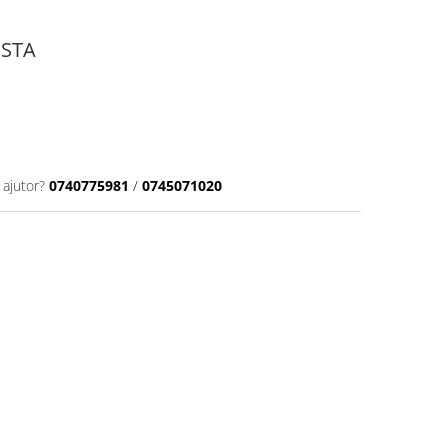
OSTA
 ajutor?
0740775981
/
0745071020