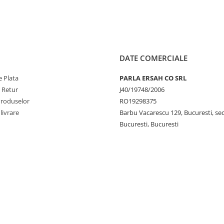
DATE COMERCIALE
 Plata
PARLA ERSAH CO SRL
e Retur
J40/19748/2006
Produselor
RO19298375
livrare
Barbu Vacarescu 129, Bucuresti, sec
Bucuresti, Bucuresti