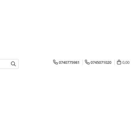
0740775981
0745071020
0,00