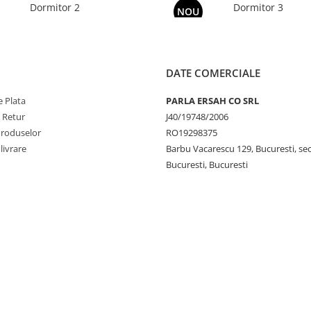
Dormitor 2
Dormitor 3
NOU
DATE COMERCIALE
 Plata
PARLA ERSAH CO SRL
e Retur
J40/19748/2006
Produselor
RO19298375
livrare
Barbu Vacarescu 129, Bucuresti, sec
Bucuresti, Bucuresti