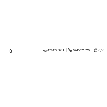
0740775981
0745071020
0,00