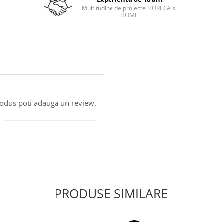
Multitudine de proiecte HORECA si
HOME
produs poti adauga un review.
PRODUSE SIMILARE