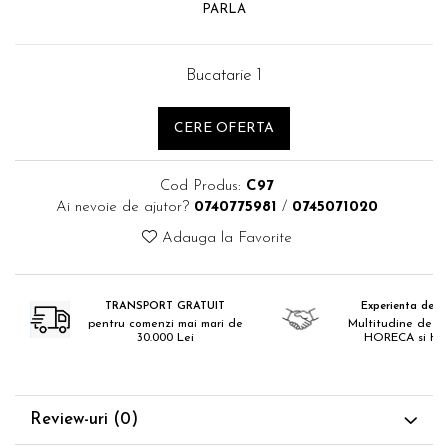
Catering
PARLA
Bucatarie 1
CERE OFERTA
Cod Produs:
C97
Ai nevoie de ajutor?
0740775981
/
0745071020
Adauga la Favorite
TRANSPORT GRATUIT
Experienta de 18
pentru comenzi mai mari de
Multitudine de pr
30.000 Lei
HORECA si H
Review-uri
(0)